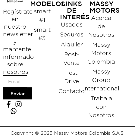
MODELOS
LINKS
MASSY
DE
MOTORS
Regístrate
smart
INTERÉS
Acerca
en
#1
Usados
nuestro
de
smart
newsletter
Seguros
Nosotros
#3
y
Alquiler
Massy
mantente
Motors
Post-
informado
Colombia
Venta
sobre
nosotros.
Massy
Test
Group
Drive
International
Contacto
Enviar
Trabaja
con
Nosotros
Copyright © 2025 Massy Motors Colombia S.A.S.