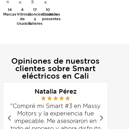
14
4
17
10
Marcas
Vitrinas
Concesionarios
Ciudades
de
y
presentes
Usados
Talleres
Opiniones de nuestros
clientes sobre Smart
eléctricos en Cali
Natalia Pérez
"Compré mi Smart #3 en Massy
“El
Motors y la experiencia fue
c
impecable. Me asesoraron en
todo el proceso y ahora disfruto
ma