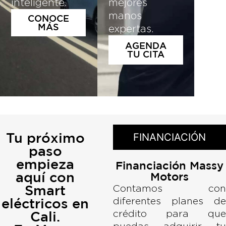
inteligente.
mejores
manos
CONOCE
MÁS
expertas.
AGENDA
TU CITA
Tu próximo
FINANCIACIÓN
paso
empieza
Financiación Massy
aquí con
Motors
Smart
Contamos con
diferentes planes de
eléctricos en
crédito para que
Cali.
puedas adquirir tu