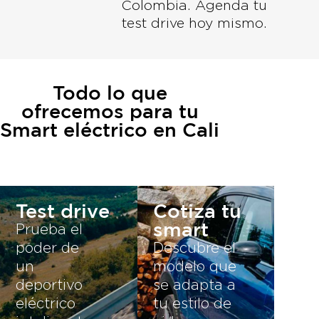
Colombia. Agenda tu
test drive hoy mismo.
Todo lo que
ofrecemos para tu
Smart eléctrico en Cali
Test drive
Cotiza tu
smart
Prueba el
poder de
Descubre el
un
modelo que
deportivo
se adapta a
eléctrico
tu estilo de